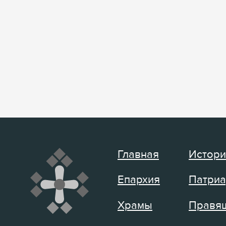
Главная
Истори
Епархия
Патриа
Храмы
Правящ