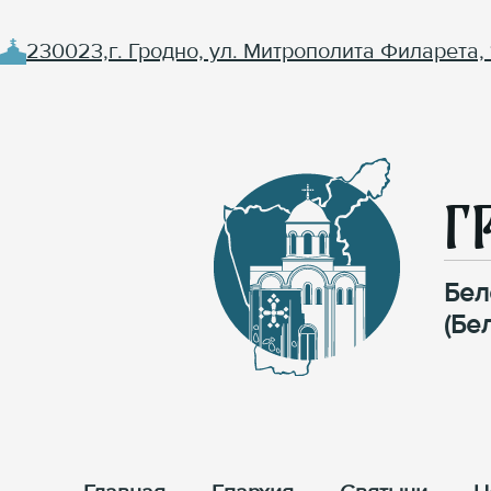
230023,г. Гродно, ул. Митрополита Филарета, 
Г
Бел
(Бе