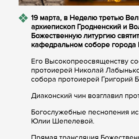
19 марта, в Неделю третью Вел
архиепископ Гродненский и В
Божественную литургию святи
кафедральном соборе города 
Его Высокопреосвященству со
протоиерей Николай Лабынько
собора протоиерей Григорий Б
Диаконский чин возглавил пр
Богослужебные песнопения ис
Юлии Шепелевой.
Прямая трансляция Божественн