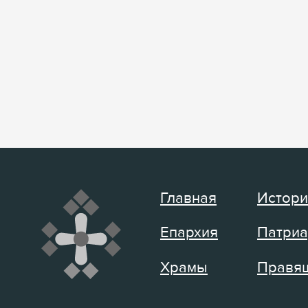
Главная
Истори
Епархия
Патриа
Храмы
Правящ