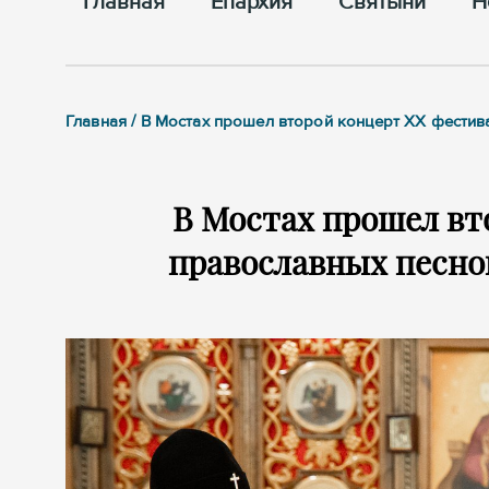
Главная
Епархия
Cвятыни
Н
Главная / В Мостах прошел второй концерт XX фести
В Мостах прошел вт
православных песно