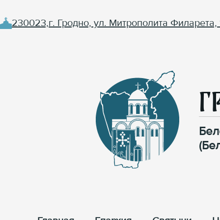
230023,г. Гродно, ул. Митрополита Филарета, 
Г
Бел
(Бе