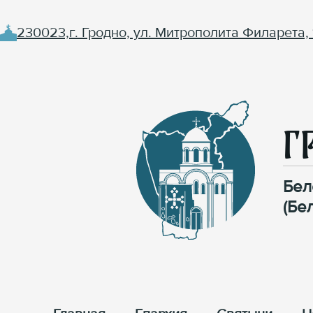
230023,г. Гродно, ул. Митрополита Филарета, 
Г
Бел
(Бе