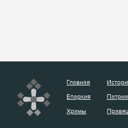
Главная
Истори
Епархия
Патриа
Храмы
Правящ