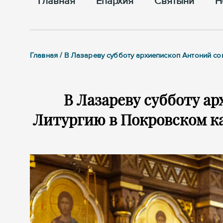
Главная
Епархия
Cвятыни
Н
Главная / В Лазареву субботу архиепископ Антоний 
В Лазареву субботу а
Литургию в Покровском ка