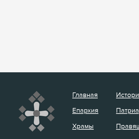
Главная
Истори
Епархия
Патриа
Храмы
Правящ