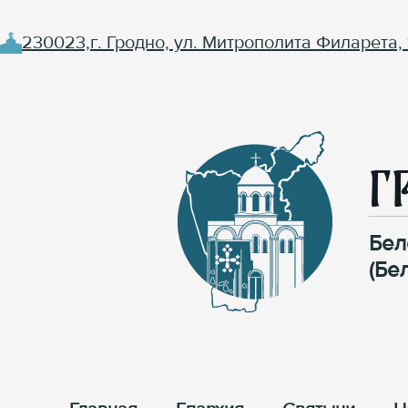
230023,г. Гродно, ул. Митрополита Филарета, 
Г
Бел
(Бе