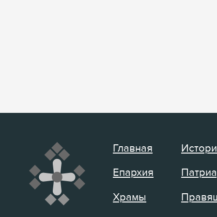
Главная
Истори
Епархия
Патриа
Храмы
Правящ