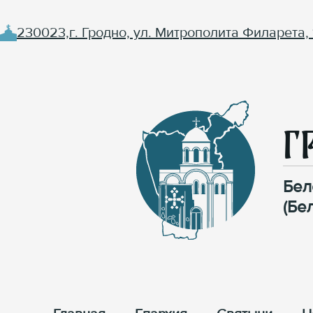
230023,г. Гродно, ул. Митрополита Филарета, 
Г
Бел
(Бе