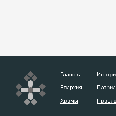
Главная
Истори
Епархия
Патриа
Храмы
Правящ