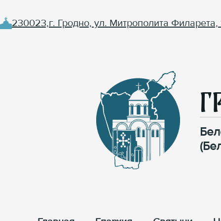
230023,г. Гродно, ул. Митрополита Филарета, 
Г
Бел
(Бе