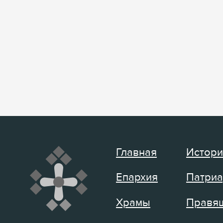
Главная
Истори
Епархия
Патриа
Храмы
Правящ