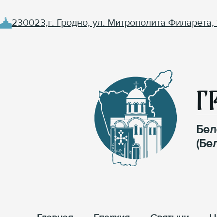
230023,г. Гродно, ул. Митрополита Филарета, 
Г
Бел
(Бе