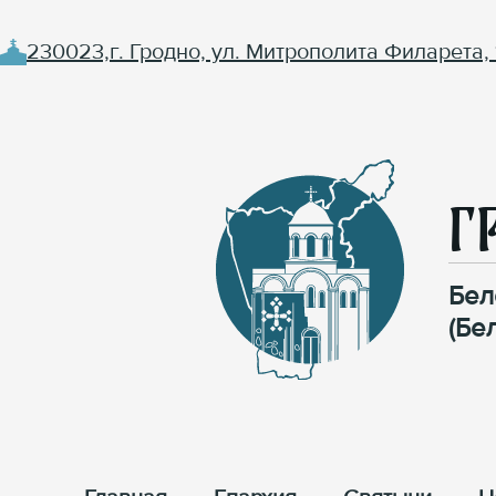
230023,г. Гродно, ул. Митрополита Филарета, 
Г
Бел
(Бе