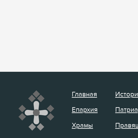
Главная
Истори
Епархия
Патриа
Храмы
Правящ