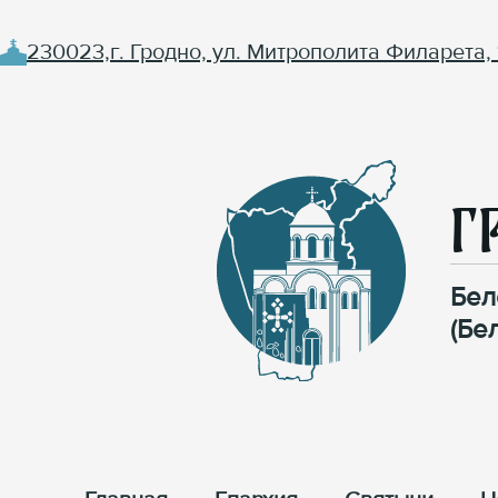
230023,г. Гродно, ул. Митрополита Филарета, 
Г
Бел
(Бе