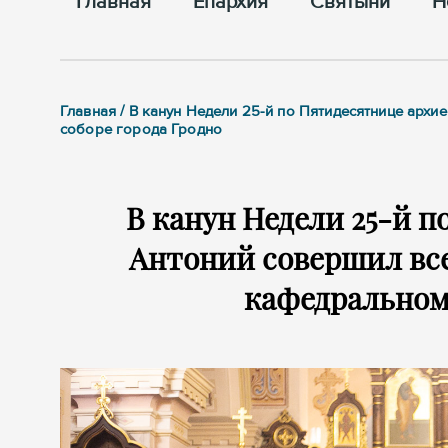
Главная
Епархия
Cвятыни
Н
Главная / В канун Недели 25-й по Пятидесятнице ар
соборе города Гродно
В канун Недели 25-й 
Антоний совершил вс
кафедральном 