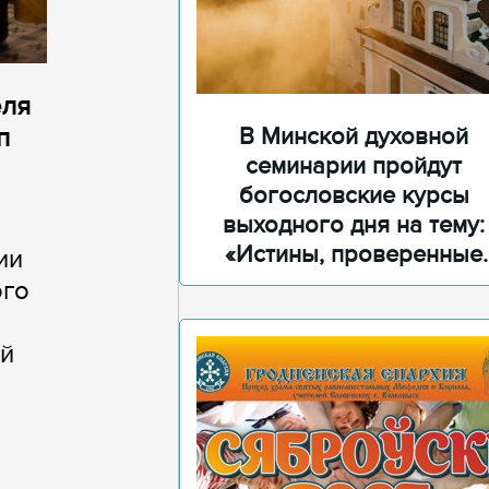
еля
В Минской духовной
п
семинарии пройдут
богословские курсы
выходного дня на тему:
«Истины, проверенные
ии
временем»
ого
ей