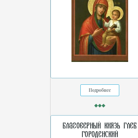
Подробнее
Благоверный князь Глеб
Городенский