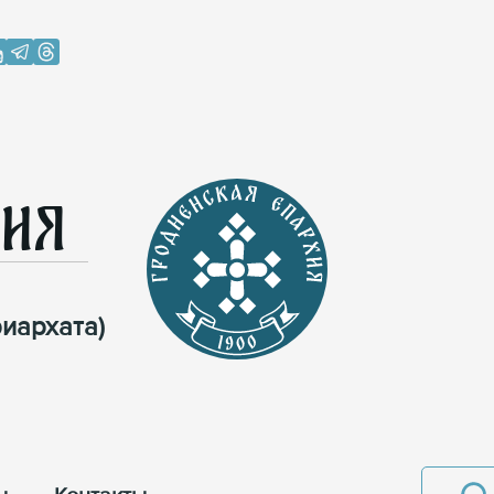
хия
иархата)