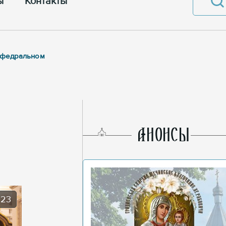
ы
Контакты
кафедральном
AНОНСЫ
023