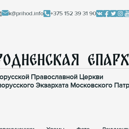
1
k@prihod.info
+375 152 39 31 90
родненская Епар
орусской Православной Церкви
лорусского Экзархата Московского Патр