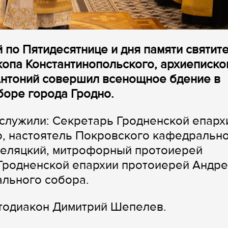
й по Пятидесятнице и дня памяти святит
копа Константинопольского, архиеписко
Антоний совершил всенощное бдение в
оре города Гродно.
служили: Секретарь Гродненской епарх
, настоятель Покровского кафедральн
Беляцкий, митрофорный протоиерей
 Гродненской епархии протоиерей Андр
ального собора.
отодиакон Димитрий Шепелев.