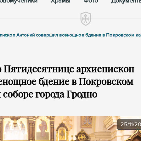
овомученики
Храмы
Фото
Документ
хиепископ Антоний совершил всенощное бдение в Покровском 
по Пятидесятнице архиепископ
енощное бдение в Покровском
соборе города Гродно
25/11/2