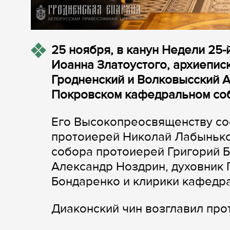
25 ноября, в канун Недели 25-
Иоанна Златоустого, архиепис
Гродненский и Волковысский 
Покровском кафедральном соб
Его Высокопреосвященству со
протоиерей Николай Лабынько
собора протоиерей Григорий 
Александр Ноздрин, духовник
Бондаренко и клирики кафедр
Диаконский чин возглавил пр