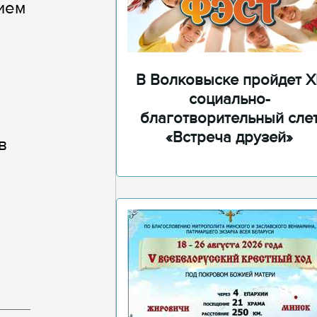
ием
В Волковыске пройдет XI
социально-
благотворительный сле
«Встреча друзей»
в