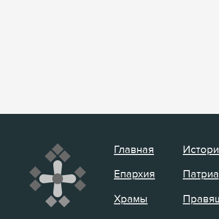
Главная
Истори
Епархия
Патриа
Храмы
Правящ