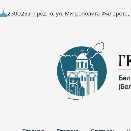
230023,г. Гродно, ул. Митрополита Филарета, 
Г
Бел
(Бе