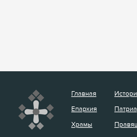
Главная
Истори
Епархия
Патриа
Храмы
Правящ