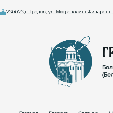
230023,г. Гродно, ул. Митрополита Филарета, 
Г
Бел
(Бе