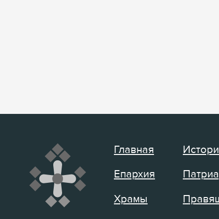
Главная
Истори
Епархия
Патриа
Храмы
Правящ