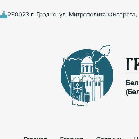
230023,г. Гродно, ул. Митрополита Филарета, 
Г
Бел
(Бе