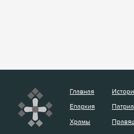
Главная
Истори
Епархия
Патриа
Храмы
Правящ