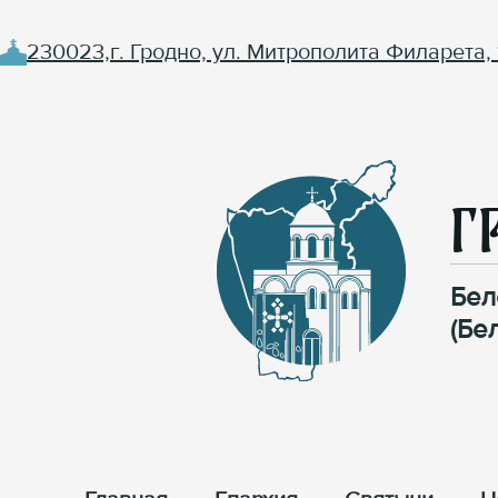
230023,г. Гродно, ул. Митрополита Филарета, 
Г
Бел
(Бе