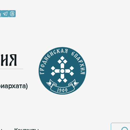
хия
иархата)