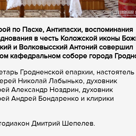
рой по Пасхе, Антипасхи, воспоминания
зднования в честь Коложской иконы Бож
ский и Волковысский Антоний совершил
ом кафедральном соборе города Гродн
тарь Гродненской епархии, настоятель
ерей Николай Лабынько, духовник
ей Александр Ноздрин, духовник
рей Андрей Бондаренко и клирики
отодиакон Дмитрий Шепелев.