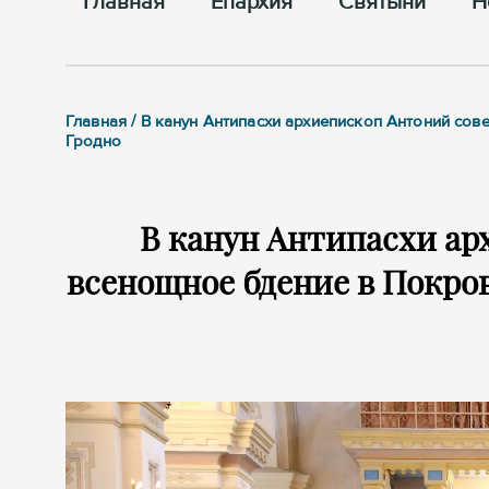
Главная
Епархия
Cвятыни
Н
Главная / В канун Антипасхи архиепископ Антоний с
Гродно
В канун Антипасхи а
всенощное бдение в Покро