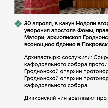
30 апреля, в канун Недели вто
уверения апостола Фомы, пра
Матери, архиепископ Гроднен
всенощное бдение в Покровск
Архипастырю сослужили: Секре
кафедрального собора протои
Гродненской епархии протоиер
Гродненской епархии протоие
кафедрального собора
Диаконский чин возглавил пр