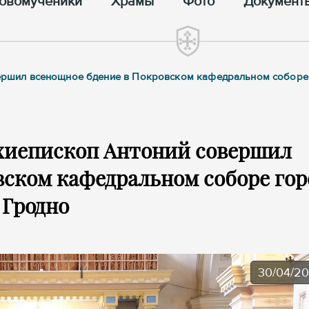
овомученики
Храмы
Фото
Документ
овершил всенощное бдение в Покровском кафедральном соборе
рхиепископ Антоний совершил
вском кафедральном соборе гор
Гродно
30/04/2