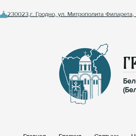
230023,г. Гродно, ул. Митрополита Филарета, 
Г
Бел
(Бе