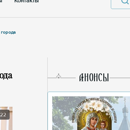
ы
Контакты
 города
ода
AНОНСЫ
022