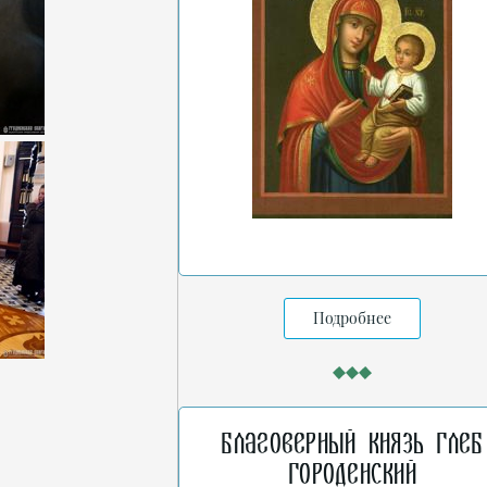
Подробнее
Благоверный князь Глеб
Городенский