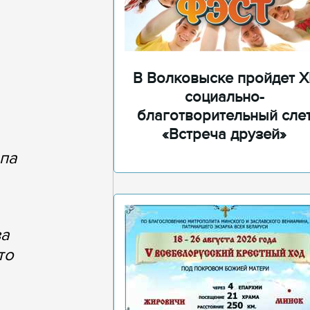
В Волковыске пройдет XI
социально-
благотворительный сле
«Встреча друзей»
опа
за
то