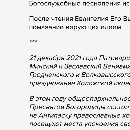
Богослужебные песнопения ис
После чтения Евангелия Его 
помазание верующих елеем.
***
21 декабря 2021 года Патриар
Минский и Заславский Вениами
Гродненского и Волковысского
празднование Коложской иконе
В этом году общеепархиальное
Пресвятой Богородицы состоитс
на Антипасху православные х
посещают места упокоения сво