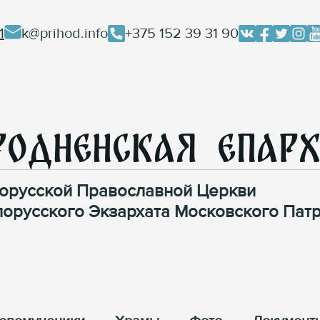
1
k@prihod.info
+375 152 39 31 90
родненская Епар
орусской Православной Церкви
лорусского Экзархата Московского Патр