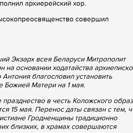
полнил архиерейский хор.
Высокопреосвященство совершил
ший Экзарх всея Беларуси Митрополит
н на основании ходатайства архиеписк
 Антония благословил установить
 Божией Матери на 1 мая.
 празднество в честь Коложского обра
я 15 мая. Перенос даты связан с тем, ч
ристиане Гродненщины традиционно
их близких, в храмах совершаются