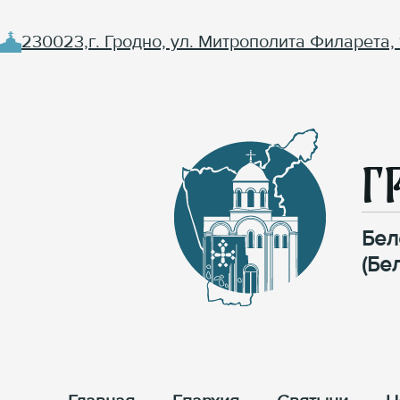
230023,г. Гродно, ул. Митрополита Филарета, 
Г
Бел
(Бе