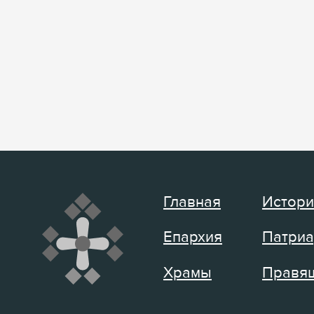
Главная
Истори
Епархия
Патриа
Храмы
Правящ