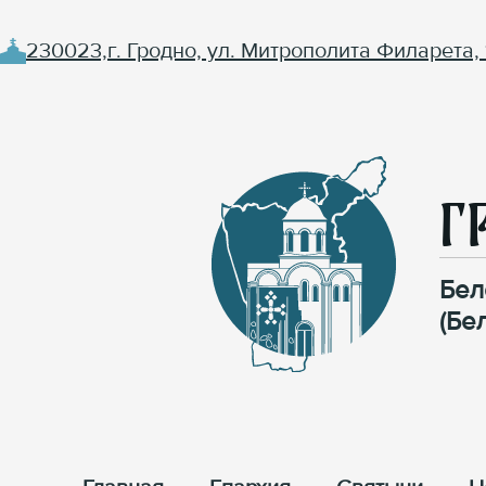
230023,г. Гродно, ул. Митрополита Филарета, 
Г
Бел
(Бе