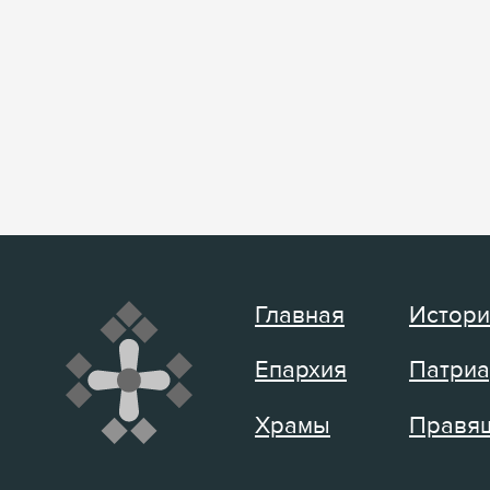
Главная
Истори
Епархия
Патриа
Храмы
Правящ