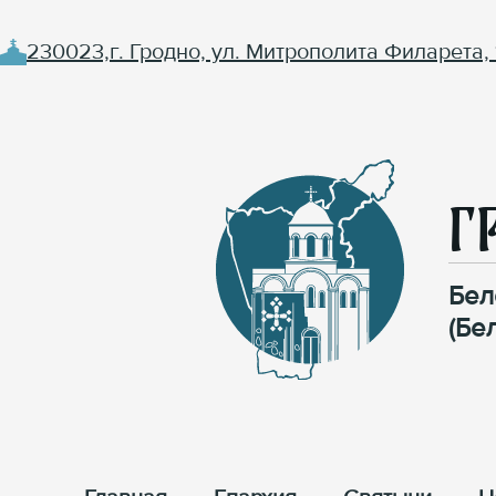
230023,г. Гродно, ул. Митрополита Филарета, 
Г
Бел
(Бе