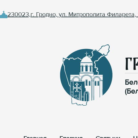
230023,г. Гродно, ул. Митрополита Филарета, 
Г
Бел
(Бе