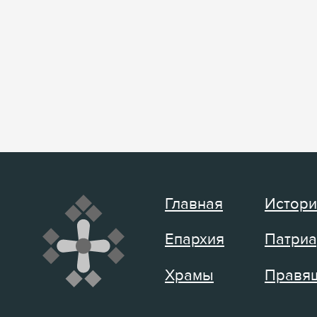
Главная
Истори
Епархия
Патриа
Храмы
Правящ