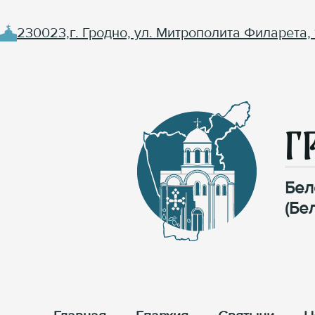
230023,г. Гродно, ул. Митрополита Филарета, 
Г
Бел
(Бе