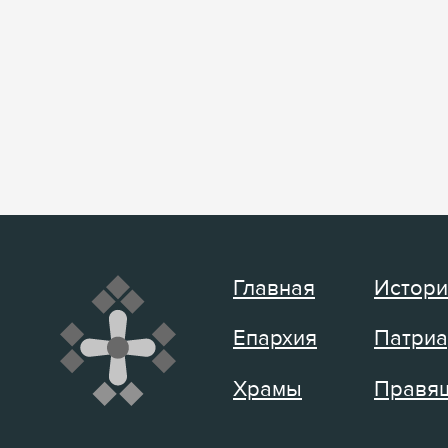
Главная
Истори
Епархия
Патриа
Храмы
Правящ