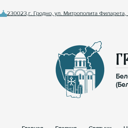
230023,г. Гродно, ул. Митрополита Филарета, 
Г
Бел
(Бе