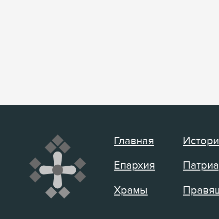
Главная
Истори
Епархия
Патриа
Храмы
Правящ