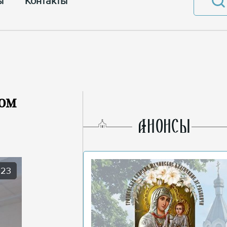
ы
Контакты
ком
AНОНСЫ
023