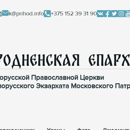
1
k@prihod.info
+375 152 39 31 90
родненская Епар
орусской Православной Церкви
лорусского Экзархата Московского Патр