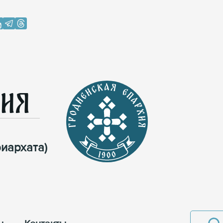
хия
иархата)