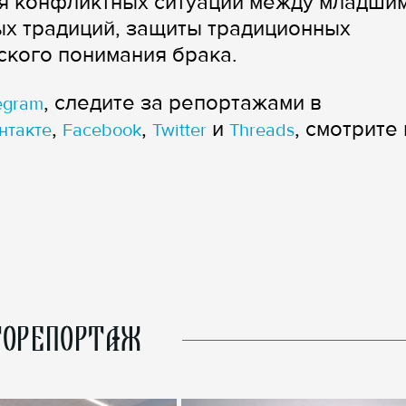
ия конфликтных ситуаций между младшим
ых традиций, защиты традиционных
ского понимания брака.
, следите за репортажами в
egram
,
,
и
, смотрите 
нтакте
Facebook
Twitter
Threads
ОРЕПОРТАЖ