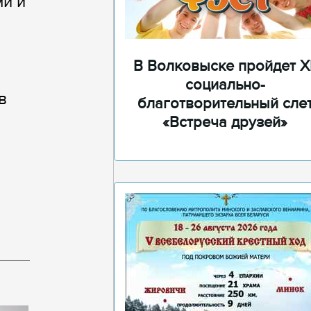
и и
В Волковыске пройдет XI
социально-
в
благотворительный сле
«Встреча друзей»