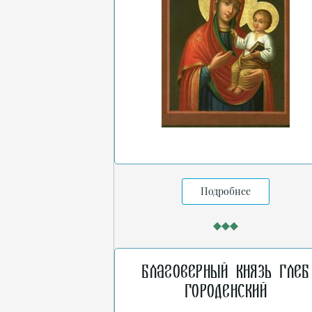
Подробнее
Благоверный князь Глеб
Городенский