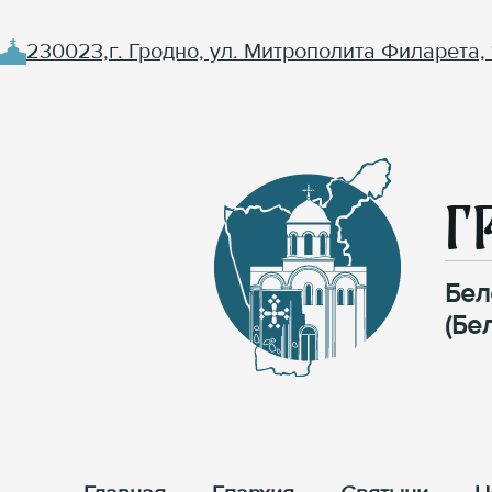
230023,г. Гродно, ул. Митрополита Филарета, 
Г
Бел
(Бе