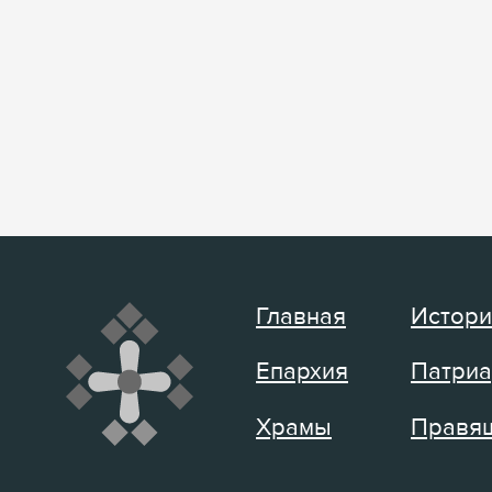
Главная
Истори
Епархия
Патриа
Храмы
Правящ