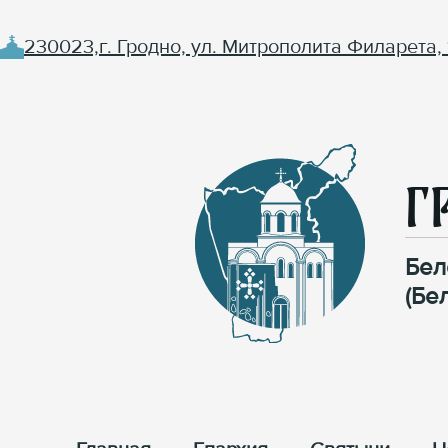
230023,г. Гродно, ул. Митрополита Филарета, 
Г
Бел
(Бе