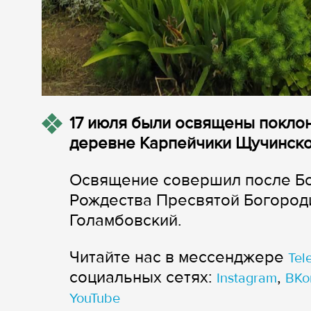
17 июля были освящены поклон
деревне Карпейчики Щучинско
Освящение совершил после Бо
Рождества Пресвятой Богород
Голамбовский.
Читайте нас в мессенджере
Tel
cоциальных сетях:
,
Instagram
ВКо
YouTube