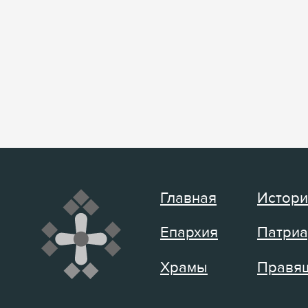
Главная
Истори
Епархия
Патриа
Храмы
Правящ