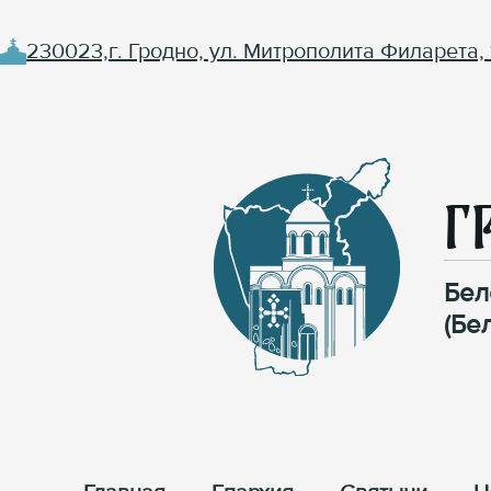
230023,г. Гродно, ул. Митрополита Филарета, 
Г
Бел
(Бе