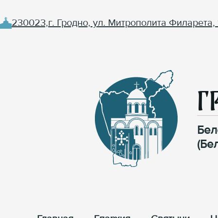
230023,г. Гродно, ул. Митрополита Филарета, 
Г
Бел
(Бе