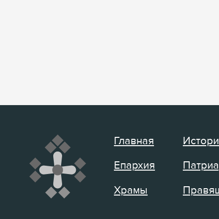
Главная
Истори
Епархия
Патриа
Храмы
Правящ