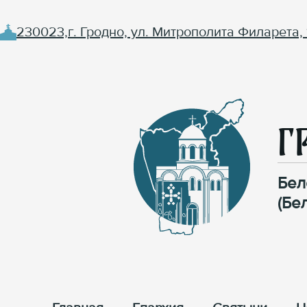
230023,г. Гродно, ул. Митрополита Филарета, 
Г
Бел
(Бе