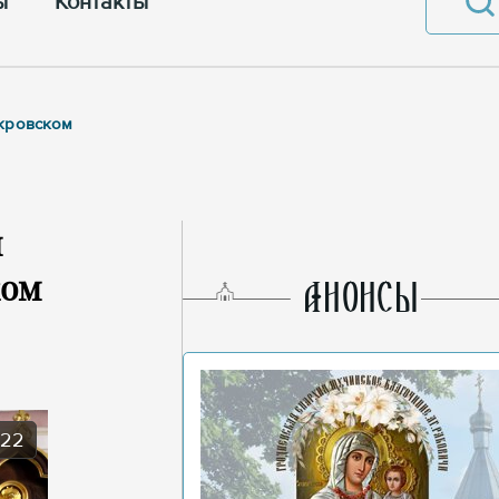
ы
Контакты
окровском
п
ком
AНОНСЫ
022