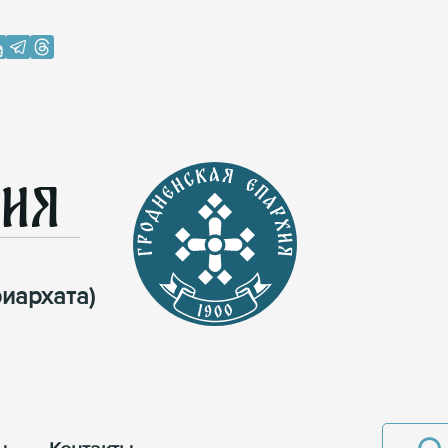
хия
иархата)