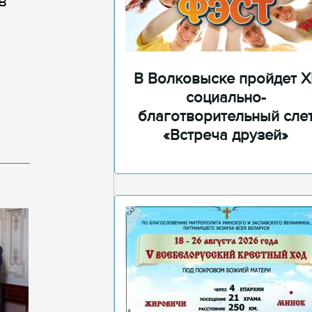
в
В Волковыске пройдет XI
социально-
благотворительный сле
«Встреча друзей»