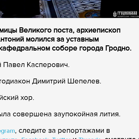
дмицы Великого поста, архиепископ
нтоний молился за уставным
кафедральном соборе города Гродно.
 Павел Касперович.
отодиакон Димитрий Шепелев.
ский хор.
ыла совершена заупокойная лития.
, следите за репортажами в
egram