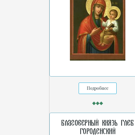
Подробнее
Благоверный князь Глеб
Городенский