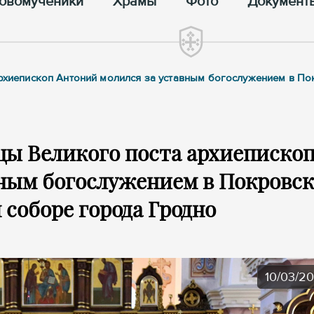
овомученики
Храмы
Фото
Документ
 архиепископ Антоний молился за уставным богослужением в П
цы Великого поста архиеписко
вным богослужением в Покровс
соборе города Гродно
10/03/2