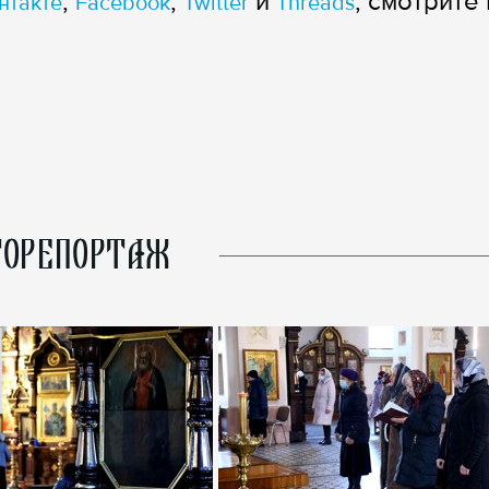
,
,
и
, смотрите 
нтакте
Facebook
Twitter
Threads
ОРЕПОРТАЖ