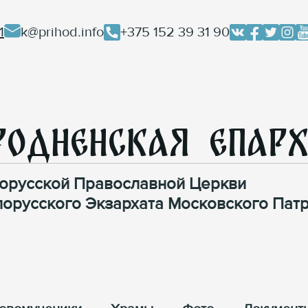
1
k@prihod.info
+375 152 39 31 90
родненская Епар
орусской Православной Церкви
лорусского Экзархата Московского Патр