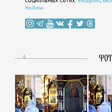
cоциальных сетях:
,
Instagram
ВКо
YouTube
ФОТ