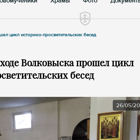
овомученики
Храмы
Фото
Документ
шел цикл историко-просветительских бесед
ходе Волковыска прошел цикл
светительских бесед
26/05/2