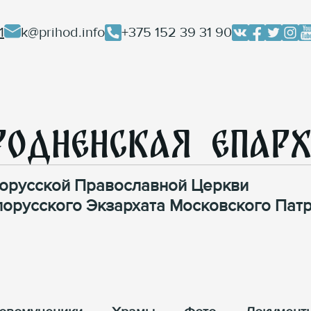
1
k@prihod.info
+375 152 39 31 90
родненская Епар
орусской Православной Церкви
лорусского Экзархата Московского Патр