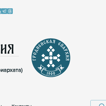
хия
иархата)