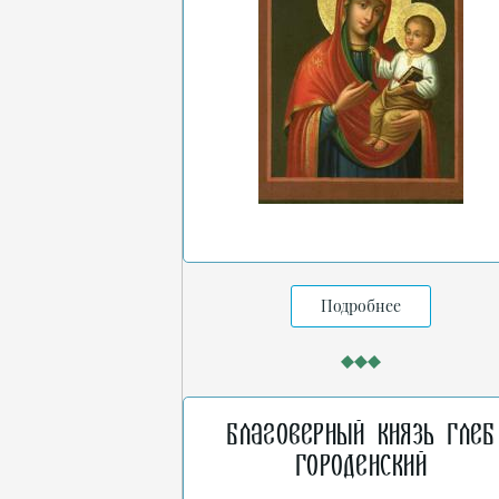
Подробнее
Благоверный князь Глеб
Городенский