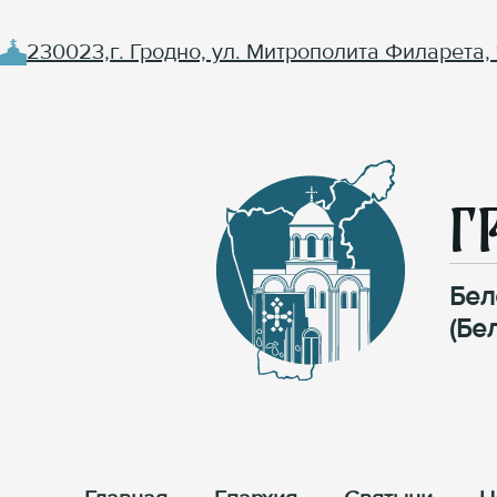
230023,г. Гродно, ул. Митрополита Филарета, 
Г
Бел
(Бе