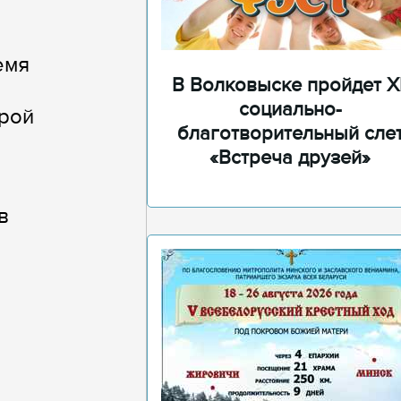
емя
В Волковыске пройдет XI
социально-
орой
благотворительный сле
«Встреча друзей»
в