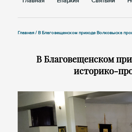
Главная
Епархия
Cвятыни
Н
Главная / В Благовещенском приходе Волковыска про
В Благовещенском при
историко-про