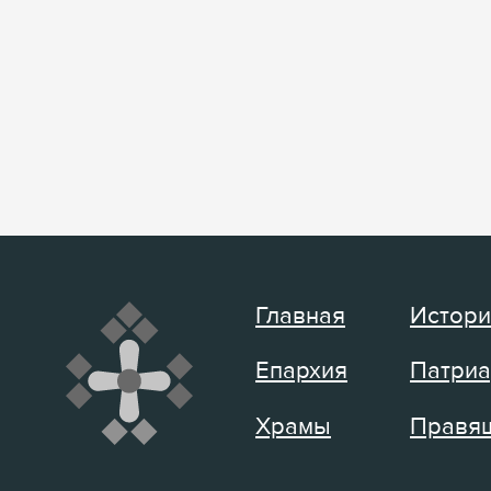
Главная
Истори
Епархия
Патриа
Храмы
Правящ