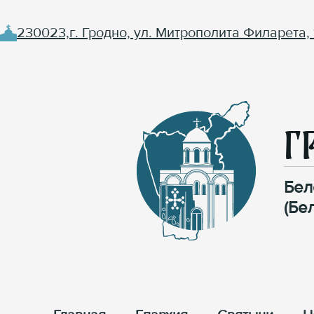
230023,г. Гродно, ул. Митрополита Филарета, 
Г
Бел
(Бе