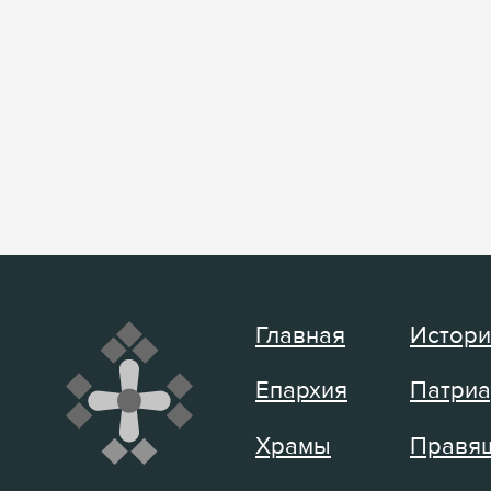
Главная
Истори
Епархия
Патриа
Храмы
Правящ