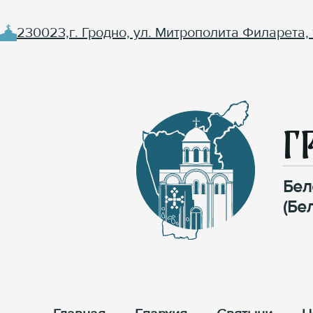
230023,г. Гродно, ул. Митрополита Филарета, 
Г
Бел
(Бе