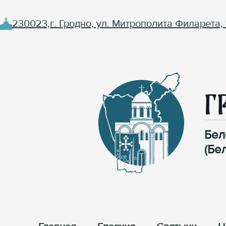
230023,г. Гродно, ул. Митрополита Филарета, 
Г
Бел
(Бе