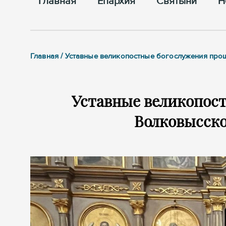
Главная
Епархия
Cвятыни
Н
Главная / Уставные великопостные богослужения пр
Уставные великопос
Волковысско