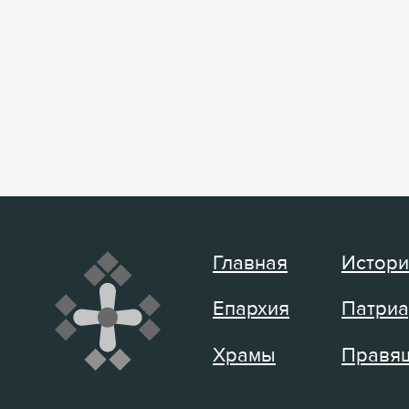
Главная
Истори
Епархия
Патриа
Храмы
Правящ