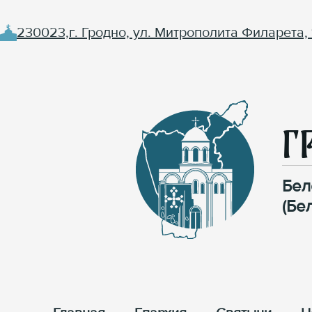
230023,г. Гродно, ул. Митрополита Филарета, 
Г
Бел
(Бе