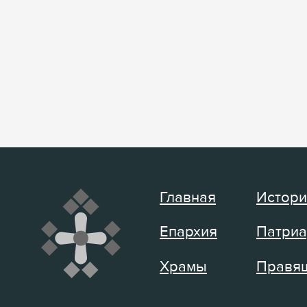
Главная
Истори
Епархия
Патриа
Храмы
Правящ