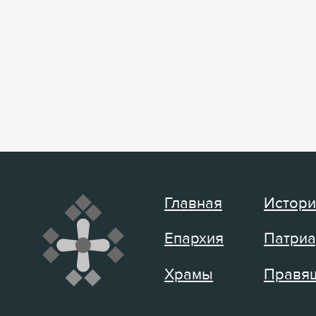
Главная
Истори
Епархия
Патриа
Храмы
Правящ