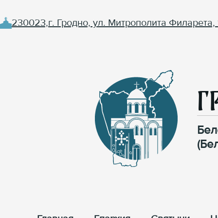
230023,г. Гродно, ул. Митрополита Филарета, 
Г
Бел
(Бе