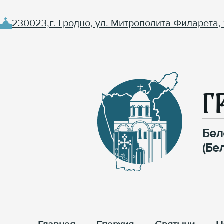
230023,г. Гродно, ул. Митрополита Филарета, 
Г
Бел
(Бе