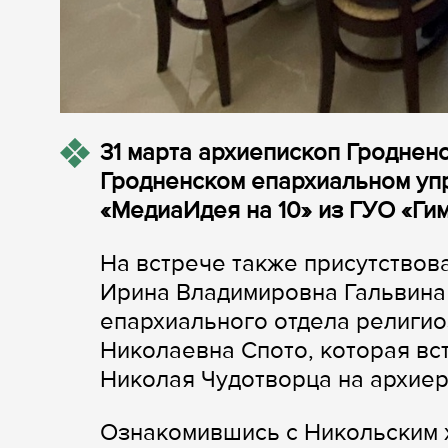
31 марта архиепископ Гроднен
Гродненском епархиальном упр
«МедиаИдея на 10» из ГУО «Гим
На встрече также присутствов
Ирина Владимировна Гальвина 
епархиального отдела религио
Николаевна Спото, которая вс
Николая Чудотворца на архие
Ознакомившись с Никольским х