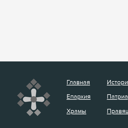
Главная
Истори
Епархия
Патриа
Храмы
Правящ