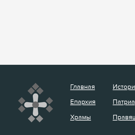
Главная
Истори
Епархия
Патриа
Храмы
Правящ