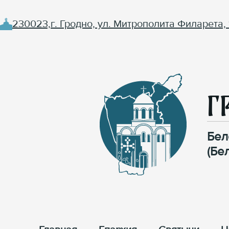
230023,г. Гродно, ул. Митрополита Филарета, 
Г
Бел
(Бе