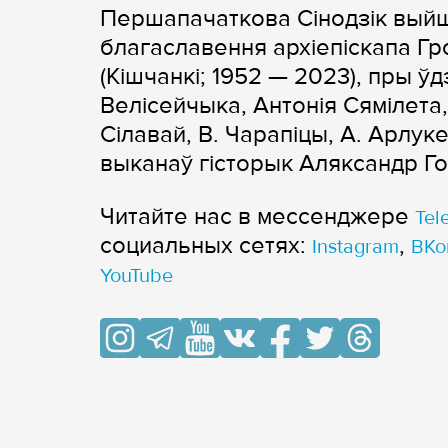
Першапачаткова Сінодзік выйш
благаславення архіепіскапа Гр
(Кішчанкі; 1952 — 2023), пры 
Велісейчыка, Антонія Сямілета,
Сілавай, В. Чарапіцы, А. Арлук
выканаў гісторык Аляксандр 
Читайте нас в мессенджере
Tel
cоциальных сетях:
,
Instagram
ВКо
YouTube