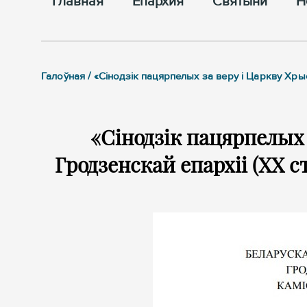
Главная
Епархия
Cвятыни
Н
Галоўная / «Сінодзік пацярпелых за веру і Царкву Хры
«Сінодзік пацярпелых 
Гродзенскай епархіі (ХХ с