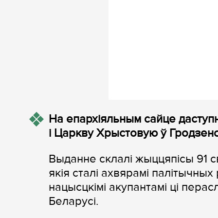
На епархіяльным сайце даступ
і Царкву Хрыстовую ў Гродзенск
Выданне склалі жыццяпісы 91 с
якія сталі ахвярамі палітычных
нацысцкімі акупантамі ці перас
Беларусі.