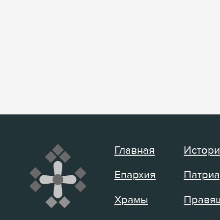
Главная
Истори
Епархия
Патриа
Храмы
Правящ