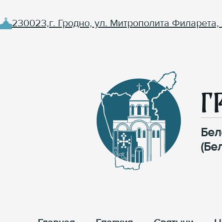
230023,г. Гродно, ул. Митрополита Филарета, 
Г
Бел
(Бе