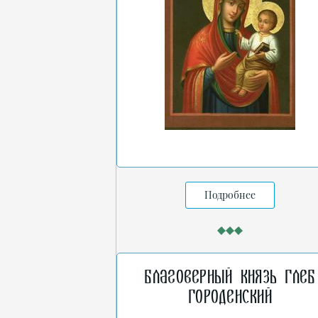
Подробнее
Благоверный князь Глеб
Городенский