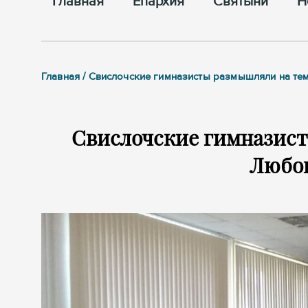
Главная
Епархия
Cвятыни
Н
Главная / Свислочские гимназисты размышляли на те
Свислочские гимназист
Любов