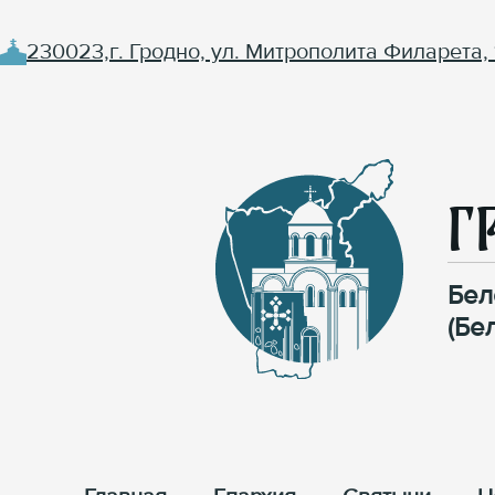
230023,г. Гродно, ул. Митрополита Филарета, 
Г
Бел
(Бе