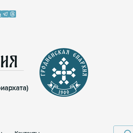
хия
иархата)