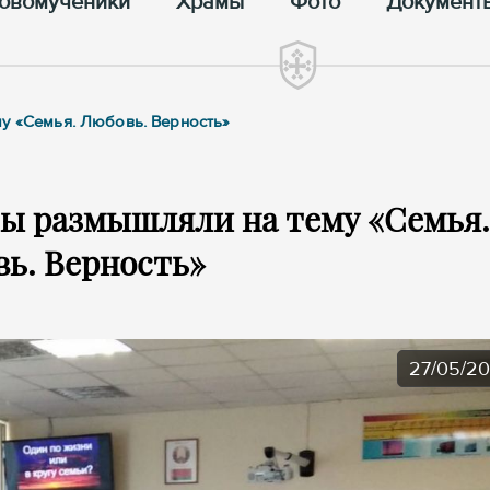
овомученики
Храмы
Фото
Документ
му «Семья. Любовь. Верность»
ы размышляли на тему «Семья.
ь. Верность»
27/05/2