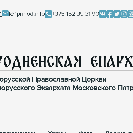
1
k@prihod.info
+375 152 39 31 90
родненская Епар
орусской Православной Церкви
лорусского Экзархата Московского Патр