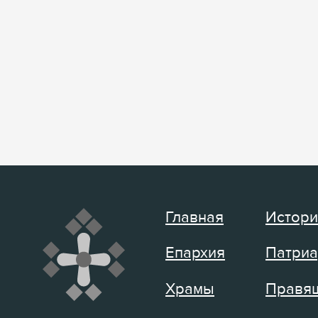
Главная
Истори
Епархия
Патриа
Храмы
Правящ