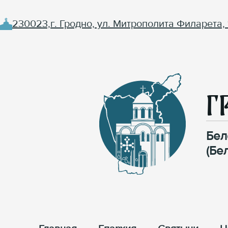
230023,г. Гродно, ул. Митрополита Филарета, 
Г
Бел
(Бе