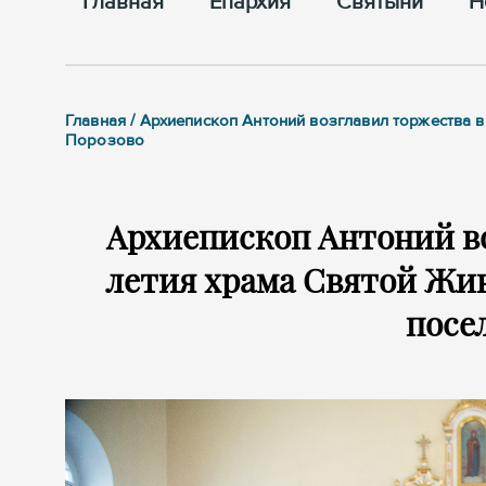
Главная
Епархия
Cвятыни
Н
Главная / Архиепископ Антоний возглавил торжества 
Порозово
Архиепископ Антоний во
летия храма Святой Жи
посе