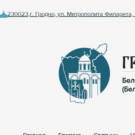
230023,г. Гродно, ул. Митрополита Филарета, 
Г
Бел
(Бе