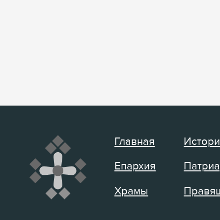
Главная
Истори
Епархия
Патриа
Храмы
Правящ