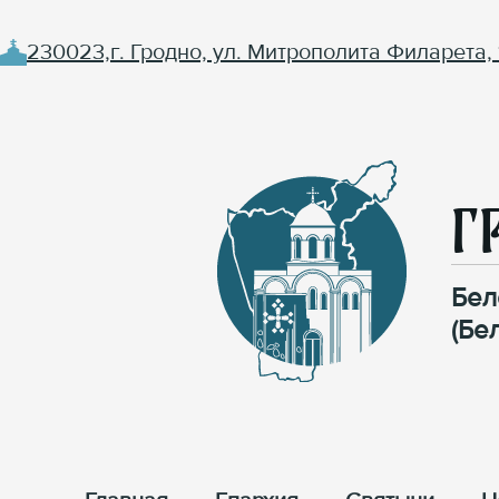
230023,г. Гродно, ул. Митрополита Филарета, 
Г
Бел
(Бе