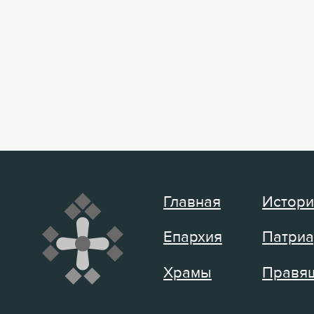
Главная
Истори
Епархия
Патриа
Храмы
Правящ