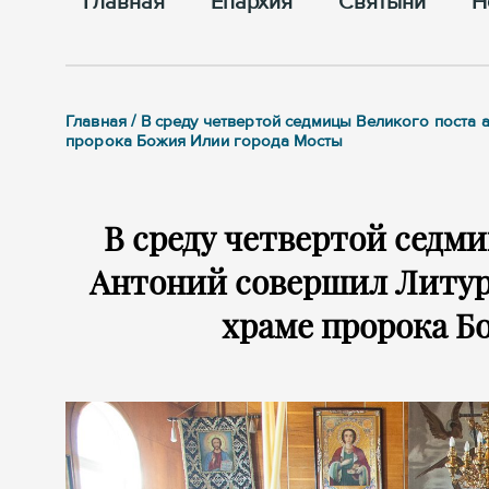
Главная
Епархия
Cвятыни
Н
Главная / В среду четвертой седмицы Великого пост
пророка Божия Илии города Мосты
В среду четвертой седм
Антоний совершил Литу
храме пророка Б