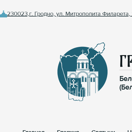
230023,г. Гродно, ул. Митрополита Филарета, 
Г
Бел
(Бе