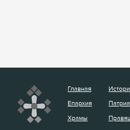
Главная
Истори
Епархия
Патриа
Храмы
Правящ