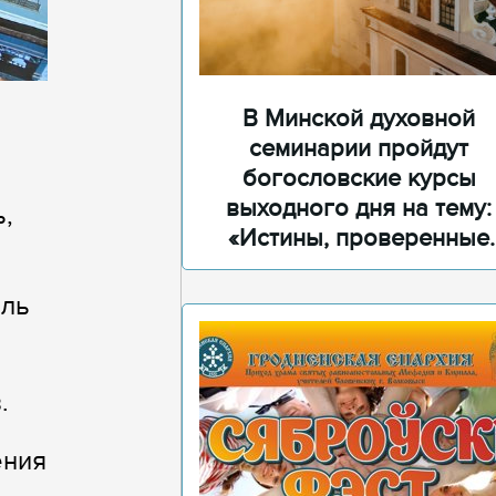
В Минской духовной
семинарии пройдут
богословские курсы
выходного дня на тему:
,
«Истины, проверенные
временем»
ель
.
ения