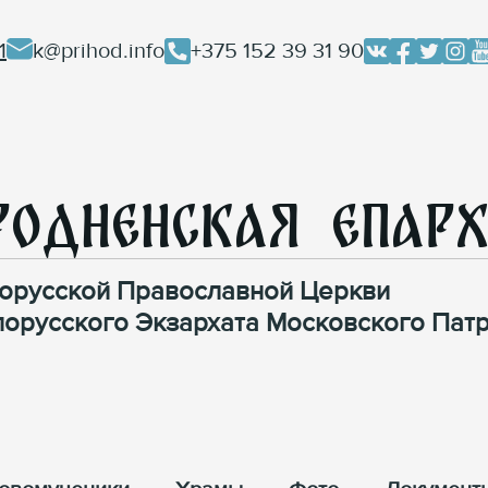
1
k@prihod.info
+375 152 39 31 90
родненская Епар
орусской Православной Церкви
лорусского Экзархата Московского Патр