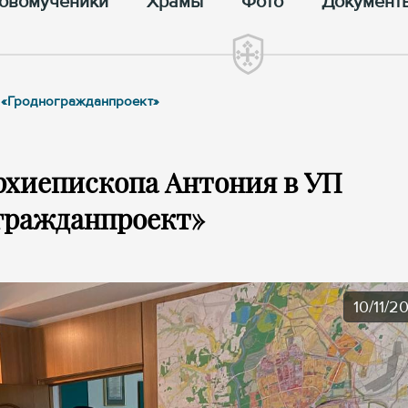
овомученики
Храмы
Фото
Документ
П «Гродногражданпроект»
рхиепископа Антония в УП
гражданпроект»
10/11/2