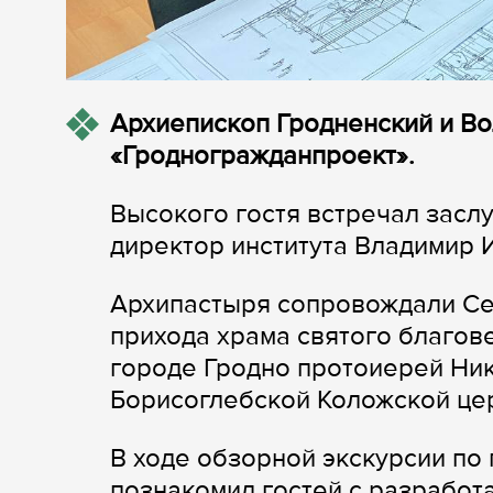
Архиепископ Гродненский и В
«Гродногражданпроект».
Высокого гостя встречал засл
директор института Владимир
Архипастыря сопровождали Се
прихода храма святого благов
городе Гродно протоиерей Ник
Борисоглебской Коложской це
В ходе обзорной экскурсии по
познакомил гостей с разработ