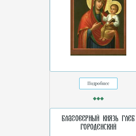
Подробнее
Благоверный князь Глеб
Городенский