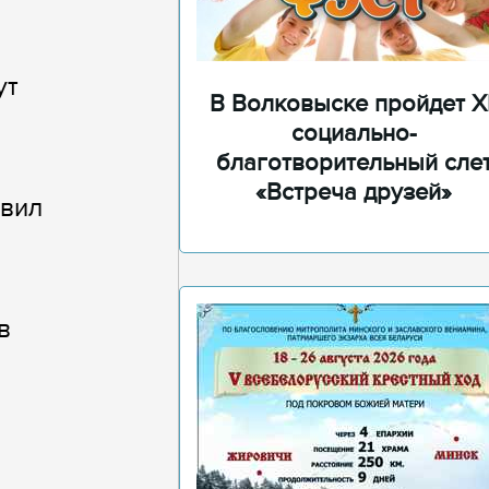
ут
В Волковыске пройдет XI
социально-
благотворительный сле
«Встреча друзей»
авил
в