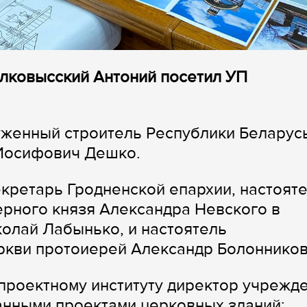
олковысский Антоний посетил УП
уженный строитель Республики Беларусь
 Иосифович Дешко.
кретарь Гродненской епархии, настоят
ерного князя Александра Невского в
олай Лабынько, и настоятель
ркви протоиерей Александр Болонников
 проектному институту директор учрежд
анными проектами церковных зданий: