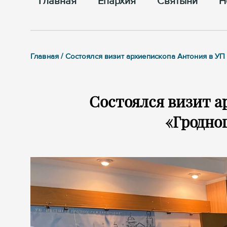
Главная
Епархия
Cвятыни
Н
Главная / Состоялся визит архиепископа Антония в У
Состоялся визит а
«Гродно