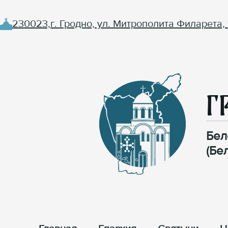
230023,г. Гродно, ул. Митрополита Филарета, 
Г
Бел
(Бе