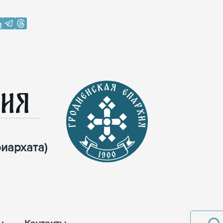
хия
иархата)