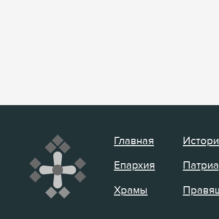
Главная
Истори
Епархия
Патриа
Храмы
Правящ