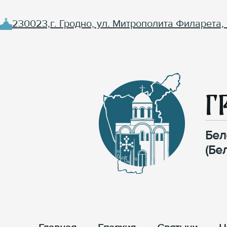
230023,г. Гродно, ул. Митрополита Филарета, 
Г
Бел
(Бе