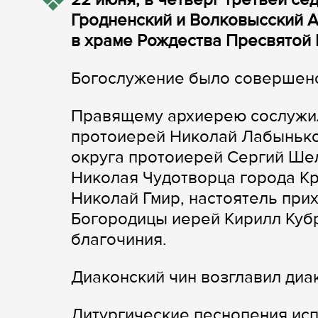
Гродненский и Волковысский 
в храме Рождества Пресвятой 
Богослужение было совершено
Правящему архиерею сослужил
протоиерей Николай Лабынько
округа протоиерей Сергий Шел
Николая Чудотворца города Кр
Николай Гмир, настоятель при
Богородицы иерей Кирилл Куб
благочиния.
Диаконский чин возглавил диа
Литургические песнопения ис