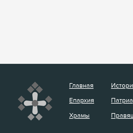
Главная
Истори
Епархия
Патриа
Храмы
Правящ