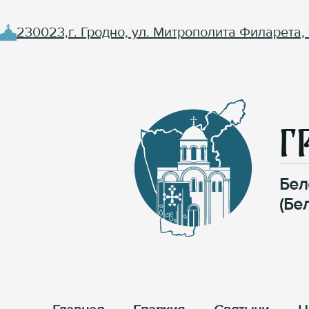
230023,г. Гродно, ул. Митрополита Филарета, 
Г
Бел
(Бе