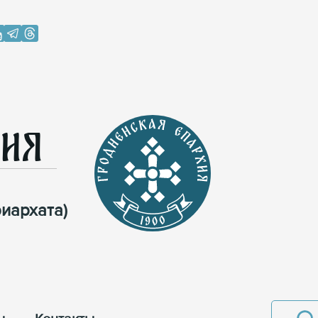
хия
иархата)