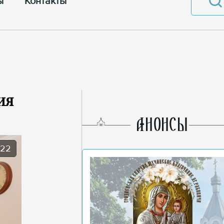
ы
Контакты
ия
AНОНСЫ
022