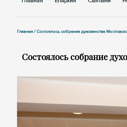
Главная
Епархия
Cвятыни
Н
Главная / Состоялось собрание духовенства Мостовск
Состоялось собрание дух