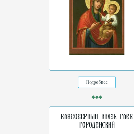
Подробнее
Благоверный князь Глеб
Городенский