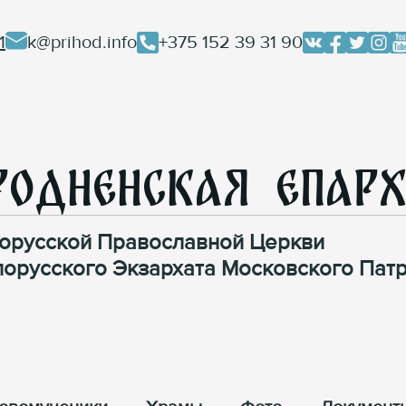
1
k@prihod.info
+375 152 39 31 90
родненская Епар
орусской Православной Церкви
лорусского Экзархата Московского Патр