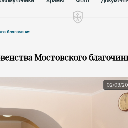
овомученики
Храмы
Фото
Документ
ого благочиния
овенства Мостовского благочин
02/03/2