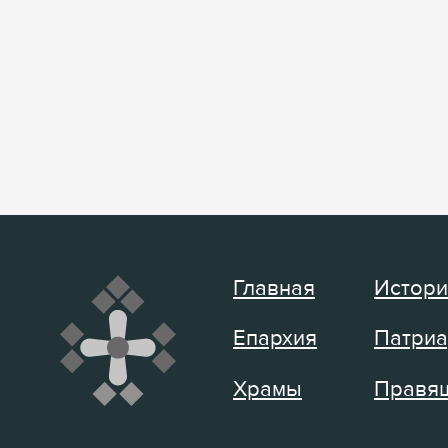
Главная
Истори
Епархия
Патриа
Храмы
Правящ