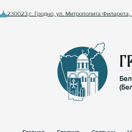
230023,г. Гродно, ул. Митрополита Филарета, 
Г
Бел
(Бе