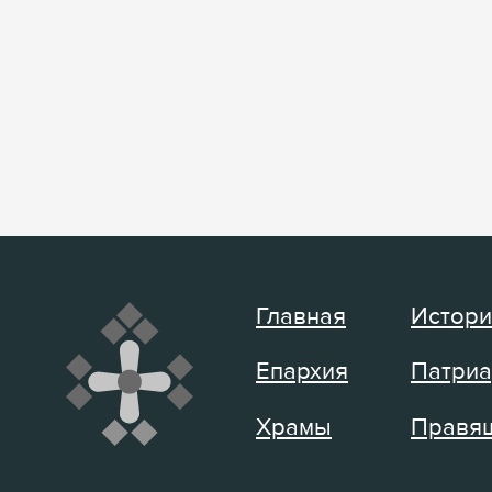
Главная
Истори
Епархия
Патриа
Храмы
Правящ