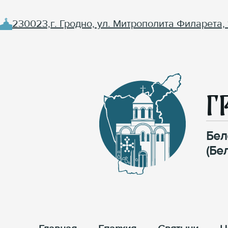
230023,г. Гродно, ул. Митрополита Филарета, 
Г
Бел
(Бе