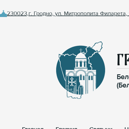
230023,г. Гродно, ул. Митрополита Филарета, 
Г
Бел
(Бе