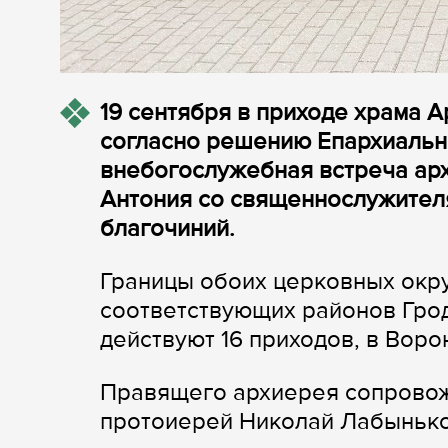
19 сентября в приходе храма 
согласно решению Епархиально
внебогослужебная встреча ар
Антония со
священнослужител
благочиний.
Границы обоих церковных окру
соответствующих районов Гро
действуют 16 приходов, в Воро
Правящего архиерея сопровож
протоиерей Николай Лабынько