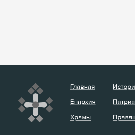
Главная
Истори
Епархия
Патриа
Храмы
Правящ