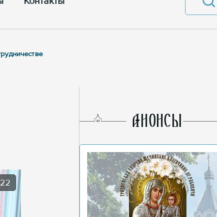
ы
Контакты
трудничестве
AНОНСЫ
022