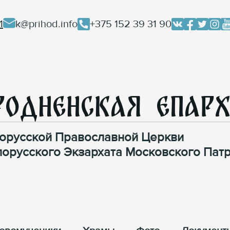
1
k@prihod.info
+375 152 39 31 90
родненская Епар
орусской Православной Церкви
лорусского Экзархата Московского Патр