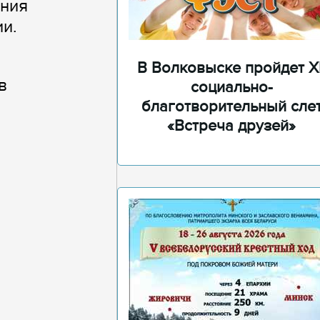
ения
и.
В Волковыске пройдет XI
в
социально-
благотворительный сле
«Встреча друзей»