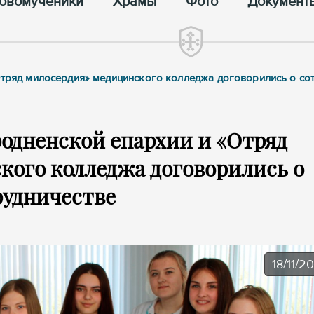
овомученики
Храмы
Фото
Документ
«Отряд милосердия» медицинского колледжа договорились о со
одненской епархии и «Отряд
кого колледжа договорились о
рудничестве
18/11/2