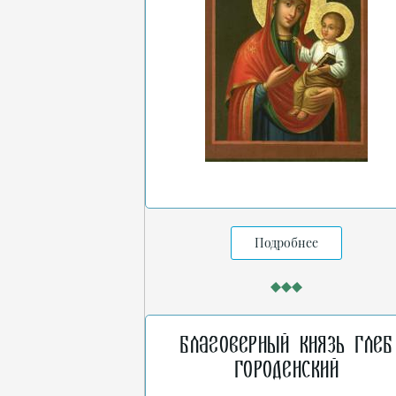
Подробнее
Благоверный князь Глеб
Городенский