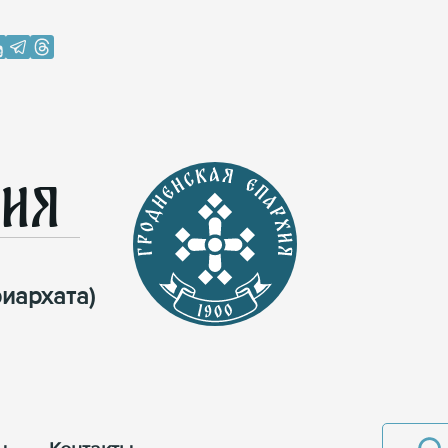
хия
иархата)