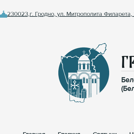
230023,г. Гродно, ул. Митрополита Филарета, 
Г
Бел
(Бе