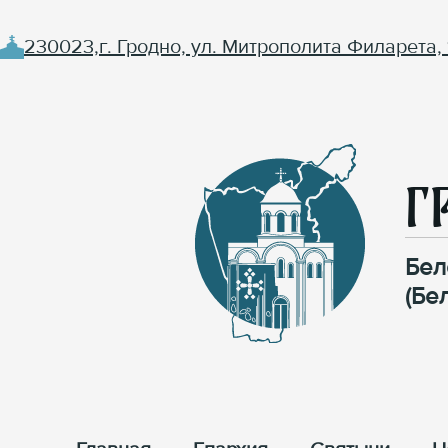
230023,г. Гродно, ул. Митрополита Филарета, 
Г
Бел
(Бе