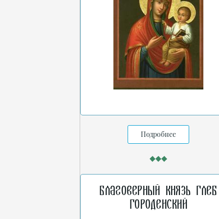
Подробнее
Благоверный князь Глеб
Городенский