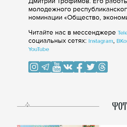
Дмитрий Трофимов. Его работы
молодежного республиканского
номинации «Общество, экономи
Читайте нас в мессенджере
Tel
cоциальных сетях:
,
Instagram
ВКо
YouTube
ФОТ