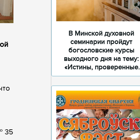
В Минской духовной
семинарии пройдут
кой
богословские курсы
выходного дня на тему:
«Истины, проверенные
временем»
что
№ 35