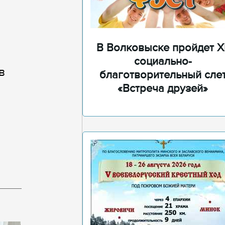
В Волковыске пройдет XI
социально-
в
благотворительный сле
«Встреча друзей»