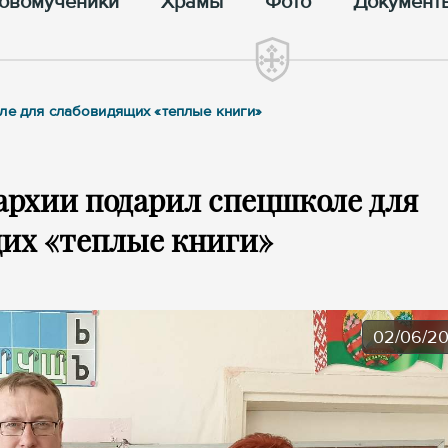
овомученики
Храмы
Фото
Документ
ле для слабовидящих «теплые книги»
архии подарил спецшколе для
их «теплые книги»
02/06/2