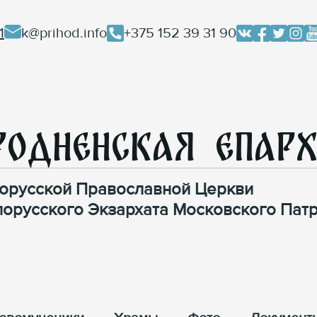
1
k@prihod.info
+375 152 39 31 90
родненская Епар
орусской Православной Церкви
лорусского Экзархата Московского Патр