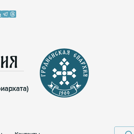
хия
иархата)