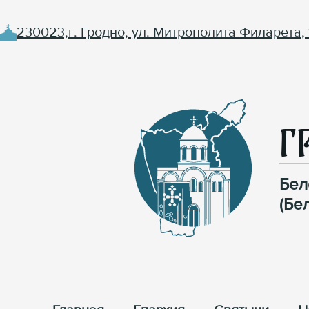
230023,г. Гродно, ул. Митрополита Филарета, 
Г
Бел
(Бе