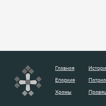
Главная
Истори
Епархия
Патриа
Храмы
Правящ