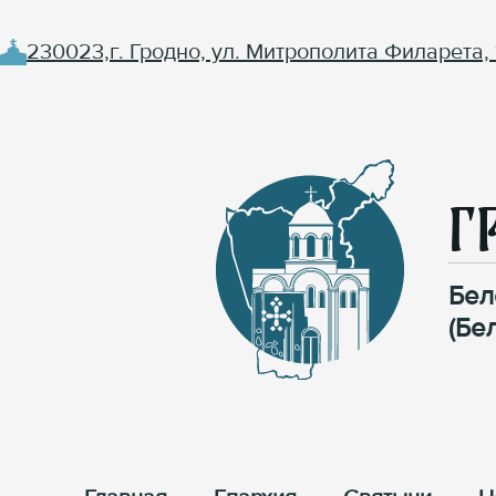
230023,г. Гродно, ул. Митрополита Филарета, 
Г
Бел
(Бе