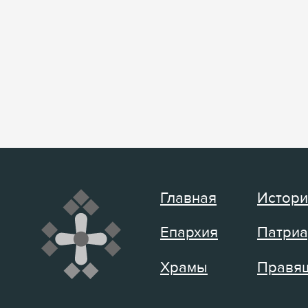
Главная
Истори
Епархия
Патриа
Храмы
Правящ